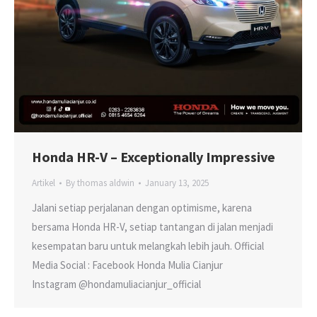
Honda HR-V – Exceptionally Impressive
Artikel
By
thomas aldwin
January 13, 2025
Jalani setiap perjalanan dengan optimisme, karena
bersama Honda HR-V, setiap tantangan di jalan menjadi
kesempatan baru untuk melangkah lebih jauh. Official
Media Social : Facebook Honda Mulia Cianjur
Instagram @hondamuliacianjur_official