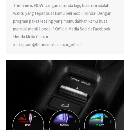
The time is NOW! Jangan ditunda lagi, bulan ini adalah
waktu yang tepat buat kamu beli mobil Honda! Dengan
program paket leasing yang memudahkan kamu buat
memiliki mobil Honda! * Official Media Social : Facebook
Honda Mulia Cianjur
Instagram @hondamuliacianjur_official