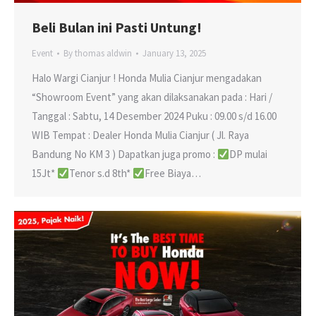
Beli Bulan ini Pasti Untung!
Event
By
thomas aldwin
January 13, 2025
Halo Wargi Cianjur ! Honda Mulia Cianjur mengadakan
“Showroom Event” yang akan dilaksanakan pada : Hari /
Tanggal : Sabtu, 14 Desember 2024 Puku : 09.00 s/d 16.00
WIB Tempat : Dealer Honda Mulia Cianjur ( Jl. Raya
Bandung No KM 3 ) Dapatkan juga promo :
DP mulai
15Jt*
Tenor s.d 8th*
Free Biaya…