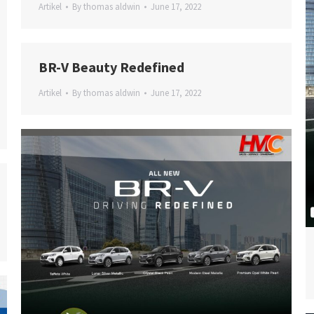
Artikel
By
thomas aldwin
June 17, 2022
BR-V Beauty Redefined
Artikel
By
thomas aldwin
June 17, 2022