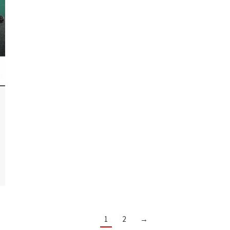
1
2
→