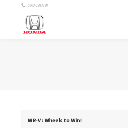
0263-2283838
WR-V : Wheels to Win!