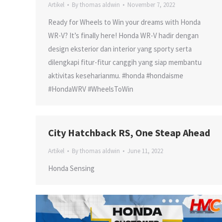
Artikel
By
thomas aldwin
November 7, 2022
Ready for Wheels to Win your dreams with Honda
WR-V? It’s finally here! Honda WR-V hadir dengan
design eksterior dan interior yang sporty serta
dilengkapi fitur-fitur canggih yang siap membantu
aktivitas keseharianmu. #honda #hondaisme
#HondaWRV #WheelsToWin
City Hatchback RS, One Steap Ahead
Artikel
By
thomas aldwin
June 11, 2022
Honda Sensing