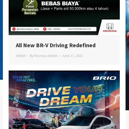
All New BR-V Driving Redefined
Artikel
By
thomas aldwin
June 17, 2022