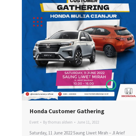
Honda Customer Gathering
Event
By
thomas aldwin
June 11, 2022
Saturday, 11 June 2022 Saung Liwet Mirah – Jl Arief