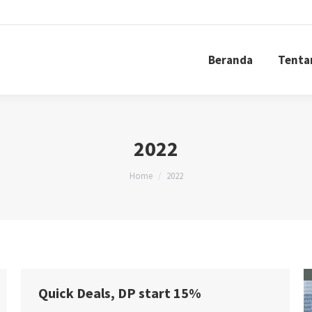
Beranda
Tenta
Beranda
Tenta
2022
You are here:
Home
2022
Quick Deals, DP start 15%